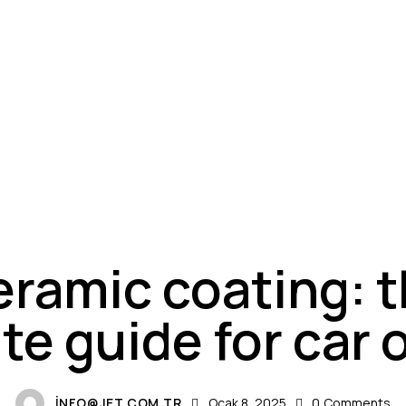
NEWS
ramic coating: 
te guide for car
INFO@JET.COM.TR
Ocak 8, 2025
0
Comments