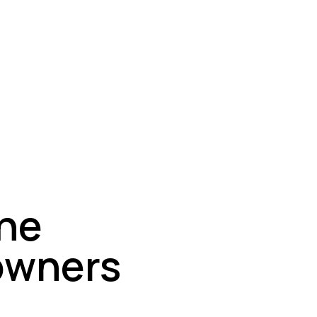
the
 owners