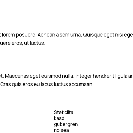
iat lorem posuere. Aenean a sem urna. Quisque eget nisi ege
ere eros, ut luctus.
et. Maecenas eget euismod nulla. Integer hendrerit ligula a
 Cras quis eros eu lacus luctus accumsan.
Stet clita
kasd
gubergren,
no sea