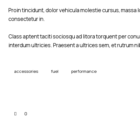
Proin tincidunt, dolor vehicula molestie cursus, massa 
consectetur in.
Class aptent taciti sociosqu ad litora torquent per co
interdum ultricies. Praesent a ultrices sem, et rutrum n
accessories
fuel
performance
0