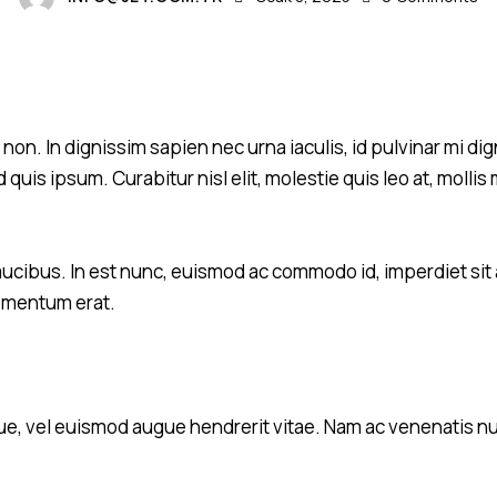
 non. In dignissim sapien nec urna iaculis, id pulvinar mi di
 quis ipsum. Curabitur nisl elit, molestie quis leo at, moll
ucibus. In est nunc, euismod ac commodo id, imperdiet sit 
elementum erat.
 vel euismod augue hendrerit vitae. Nam ac venenatis nunc. 