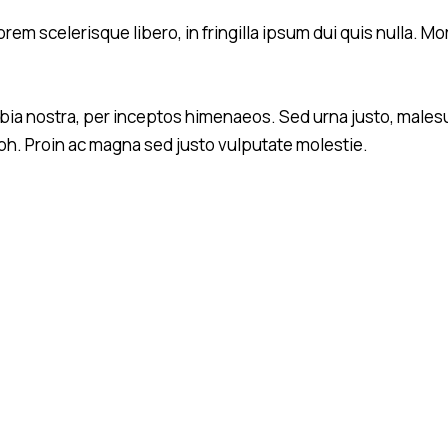
sanctus
est labore
lorem scelerisque libero, in fringilla ipsum dui quis nulla
et dolore
by
Kevin Smith
nubia nostra, per inceptos himenaeos. Sed urna justo, mal
ibh. Proin ac magna sed justo vulputate molestie.